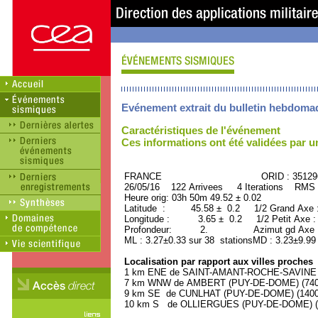
Evénement extrait du bulletin hebdoma
Caractéristiques de l'événement
Ces informations ont été validées par 
FRANCE ORID : 35129
26/05/16 122 Arrivees 4 Iterations RMS 
Heure orig: 03h 50m 49.52 ± 0.02
Latitude : 45.58 ± 0.2 1/2 Grand Axe
Longitude : 3.65 ± 0.2 1/2 Petit Axe 
Profondeur: 2. Azimut gd Axe : 
ML : 3.27±0.33 sur 38 stationsMD : 3.23±9.99
Localisation par rapport aux villes proches
1 km ENE de SAINT-AMANT-ROCHE-SAVINE (P
7 km WNW de AMBERT (PUY-DE-DOME) (7400 
9 km SE de CUNLHAT (PUY-DE-DOME) (1400 
10 km S de OLLIERGUES (PUY-DE-DOME) (10