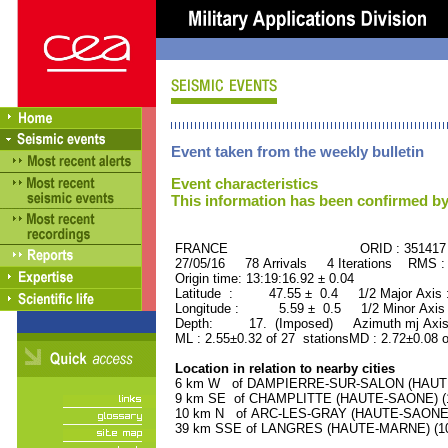
Event taken from the weekly bulletin
Event characteristics
This information has been confirmed by
FRANCE ORID : 351417
27/05/16 78 Arrivals 4 Iterations RMS :
Origin time: 13:19:16.92 ± 0.04
Latitude : 47.55 ± 0.4 1/2 Major Axis
Longitude : 5.59 ± 0.5 1/2 Minor Axis
Depth: 17. (Imposed) Azimuth mj Axis 
ML : 2.55±0.32 of 27 stationsMD : 2.72±0.08 
Location in relation to nearby cities
6 km W of DAMPIERRE-SUR-SALON (HAUTE-S
9 km SE of CHAMPLITTE (HAUTE-SAONE) (19
10 km N of ARC-LES-GRAY (HAUTE-SAONE) (
39 km SSE of LANGRES (HAUTE-MARNE) (100