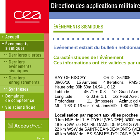
Evénement extrait du bulletin hebdoma
Caractéristiques de l'événement
Ces informations ont été validées par 
BAY OF BISCAY ORID : 352305
09/06/16 15 Arrivees 4 Iterations RMS 
Heure orig: 00h 50m 14.94 ± 0.12
Latitude : 46.71 ± 0.8 1/2 Grand Axe
Longitude : -2.33 ± 1.1 1/2 Petit Axe 
Profondeur: 11. (Imposee) Azimut gd A
ML : 1.63±0.16 sur 7 stationsMD : 1.80±0.33 
Localisation par rapport aux villes proches
0 km NNE de L'ILE-D'YEU (VENDEE) (4900 hab
19 km SW de NOTRE-DAME-DE-MONTS (VENDE
22 km WSW de SAINT-JEAN-DE-MONTS (VENDE
48 km WNW de LES SABLES-D'OLONNE (VENDE