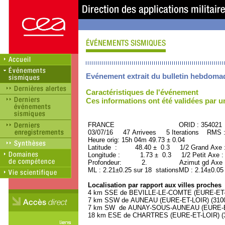
Evénement extrait du bulletin hebdoma
Caractéristiques de l'événement
Ces informations ont été validées par 
FRANCE ORID : 354021
03/07/16 47 Arrivees 5 Iterations RMS 
Heure orig: 15h 04m 49.73 ± 0.04
Latitude : 48.40 ± 0.3 1/2 Grand Axe
Longitude : 1.73 ± 0.3 1/2 Petit Axe 
Profondeur: 2. Azimut gd Axe : 
ML : 2.21±0.25 sur 18 stationsMD : 2.14±0.05
Localisation par rapport aux villes proches
4 km SSE de BEVILLE-LE-COMTE (EURE-ET-LO
7 km SSW de AUNEAU (EURE-ET-LOIR) (3100 
7 km SW de AUNAY-SOUS-AUNEAU (EURE-ET-L
18 km ESE de CHARTRES (EURE-ET-LOIR) (39