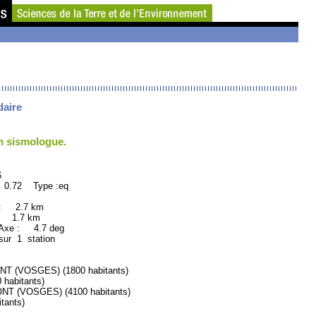
daire
un sismologue.
6
 0.72 Type :eq
 : 2.7 km
: 1.7 km
Axe : 4.7 deg
sur 1 station
(VOSGES) (1800 habitants)
abitants)
 (VOSGES) (4100 habitants)
tants)