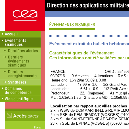
Evénement extrait du bulletin hebdoma
Caractéristiques de l'événement
Ces informations ont été validées par 
FRANCE ORID : 35459
09/07/16 9 Arrivees 4 Iterations RMS :
Heure orig: 16h 29m 50.69 ± 0.08
Latitude : 47.99 ± 1.0 1/2 Grand Axe
Longitude : 6.61 ± 0.9 1/2 Petit Axe 
Profondeur: 22. (Imposee) Azimut gd 
ML : 1.61±0.21 sur 2 stationsMD : 1.10±9.99 
Localisation par rapport aux villes proches
2 km WSW de DOMMARTIN-LES-REMIREMONT 
2 km SSE de REMIREMONT (VOSGES) (9100 h
3 km S de SAINT-ETIENNE-LES-REMIREMONT
23 km SSE de EPINAL (VOSGES) (36700 habi