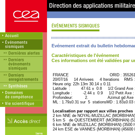
Evénement extrait du bulletin hebdoma
Caractéristiques de l'événement
Ces informations ont été validées par 
FRANCE ORID : 35526
20/07/16 14 Arrivees 4 Iterations RMS 
Heure orig: 22h 13m 30.14 ± 0.11
Latitude : 47.61 ± 0.8 1/2 Grand Axe
Longitude : -2.44 ± 0.9 1/2 Petit Axe 
Profondeur: 2. Azimut gd Axe : 
ML : 1.79±0.31 sur 5 stationsMD : 1.83±0.03 
Localisation par rapport aux villes proches
2 km NNE de NOYAL-MUZILLAC (MORBIHAN) (
5 km S de QUESTEMBERT (MORBIHAN) (5100
6 km NNE de MUZILLAC (MORBIHAN) (3500 ha
24 km ESE de VANNES (MORBIHAN) (45600 ha