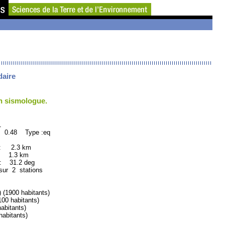
daire
un sismologue.
1
: 0.48 Type :eq
 : 2.3 km
: 1.3 km
31.2 deg
sur 2 stations
1900 habitants)
 habitants)
bitants)
bitants)