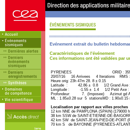
Evénement extrait du bulletin hebdoma
Caractéristiques de l'événement
Ces informations ont été validées par 
PYRENEES ORID : 3552
20/07/16 16 Arrivees 4 Iterations RMS 
Heure orig: 23h 47m 28. 8 ± 0.15
Latitude : 42.86 ± 0.8 1/2 Grand Axe
Longitude : -1.55 ± 1.4 1/2 Petit Axe 
Profondeur: 7. (Imposee) Azimut gd A
ML : 1.85±0.28 sur 5 stationsMD : 1.90±0.15 
Localisation par rapport aux villes proches
12 km NNE de PAMPLONA (SPAIN) (179000 ha
38 km SSW de SAINT-ETIENNE-DE-BAIGORRY
42 km SW de SAINT-JEAN-PIED-DE-PORT (P
70 km S de BAYONNE (PYRENEES-ATLANTIQU