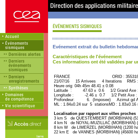
Evénement extrait du bulletin hebdoma
Caractéristiques de l'événement
Ces informations ont été validées par 
FRANCE ORID : 35531
21/07/16 15 Arrivees 4 Iterations RMS 
Heure orig: 04h 45m 48.41 ± 0.08
Latitude : 47.63 ± 0.6 1/2 Grand Axe
Longitude : -2.46 ± 0.7 1/2 Petit Axe 
Profondeur: 6. (Imposee) Azimut gd A
ML : 1.84±0.24 sur 5 stationsMD : 1.83±0.16 
Localisation par rapport aux villes proches
3 km S de QUESTEMBERT (MORBIHAN) (5100
4 km N de NOYAL-MUZILLAC (MORBIHAN) (19
8 km W de LIMERZEL (MORBIHAN) (1200 hab
22 km E de VANNES (MORBIHAN) (45600 hab