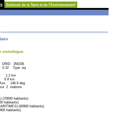
daire
un sismologue.
ID : 356336
: 0.32 Type :eq
 : 1.2 km
: 0.8 km
xe : 146.6 deg
sur 2 stations
70000 habitants)
 habitants)
ITIMES) (40900 habitants)
0 habitants)