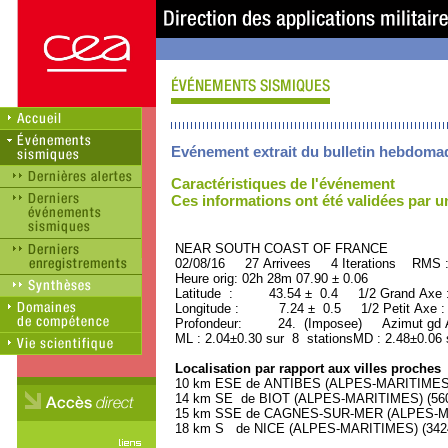
Evénement extrait du bulletin hebdoma
Caractéristiques de l'événement
Ces informations ont été validées par 
NEAR SOUTH COAST OF FRANCE OR
02/08/16 27 Arrivees 4 Iterations RMS 
Heure orig: 02h 28m 07.90 ± 0.06
Latitude : 43.54 ± 0.4 1/2 Grand Axe
Longitude : 7.24 ± 0.5 1/2 Petit Axe 
Profondeur: 24. (Imposee) Azimut gd A
ML : 2.04±0.30 sur 8 stationsMD : 2.48±0.06 
Localisation par rapport aux villes proches
10 km ESE de ANTIBES (ALPES-MARITIMES) (
14 km SE de BIOT (ALPES-MARITIMES) (5600
15 km SSE de CAGNES-SUR-MER (ALPES-MAR
18 km S de NICE (ALPES-MARITIMES) (34240