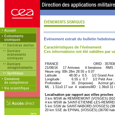
Evénement extrait du bulletin hebdoma
Caractéristiques de l'événement
Ces informations ont été validées par 
FRANCE ORID : 35783
21/08/16 17 Arrivees 4 Iterations RMS 
Heure orig: 00h 28m 28.55 ± 0.07
Latitude : 48.00 ± 0.5 1/2 Grand Axe
Longitude : 6.55 ± 0.7 1/2 Petit Axe 
Profondeur: 16. (Imposee) Azimut gd A
ML : 1.51±0.17 sur 4 stationsMD : 1.39±0.11 
Localisation par rapport aux villes proches
3 km WSW de REMIREMONT (VOSGES) (9100 
4 km WSW de SAINT-ETIENNE-LES-REMIREMO
5 km SSW de SAINT-NABORD (VOSGES) (3800
20 km SSE de EPINAL (VOSGES) (36700 habi