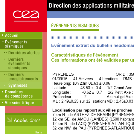
Evénement extrait du bulletin hebdoma
Caractéristiques de l'événement
Ces informations ont été validées par 
PYRENEES ORID : 3587
01/09/16 41 Arrivees 4 Iterations RMS 
Heure orig: 10h 23m 01.63 ± 0.06
Latitude : 43.53 ± 0.4 1/2 Grand Axe
Longitude : -0.62 ± 0.7 1/2 Petit Axe 
Profondeur: 2. Azimut gd Axe : 
ML : 2.49±0.25 sur 12 stationsMD : 2.45±0.03
Localisation par rapport aux villes proches
7 km N de ARTHEZ-DE-BEARN (PYRENEES-AT
12 km SE de AMOU (LANDES) (1500 habitant
12 km N de LACQ (PYRENEES-ATLANTIQUE) 
32 km NW de PAU (PYRENEES-ATLANTIQUE) (