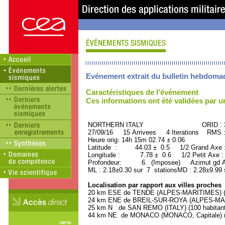
Evénement extrait du bulletin hebdoma
Caractéristiques de l'événement
Ces informations ont été validées par 
NORTHERN ITALY ORID : 36
27/09/16 15 Arrivees 4 Iterations RMS 
Heure orig: 14h 15m 02.74 ± 0.06
Latitude : 44.03 ± 0.5 1/2 Grand Axe
Longitude : 7.78 ± 0.6 1/2 Petit Axe 
Profondeur: 6. (Imposee) Azimut gd A
ML : 2.18±0.30 sur 7 stationsMD : 2.28±9.99 
Localisation par rapport aux villes proches
20 km ESE de TENDE (ALPES-MARITIMES) (21
24 km ENE de BREIL-SUR-ROYA (ALPES-MARI
25 km N de SAN REMO (ITALY) (100 habitant
44 km NE de MONACO (MONACO, Capitale) (2