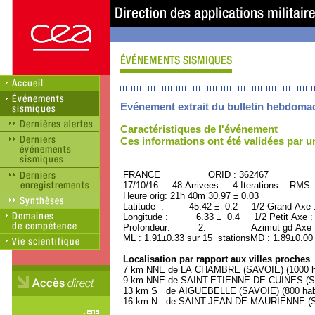
Evénement extrait du bulletin hebdoma
Caractéristiques de l'événement
Ces informations ont été validées par 
FRANCE ORID : 362467
17/10/16 48 Arrivees 4 Iterations RMS 
Heure orig: 21h 40m 30.97 ± 0.03
Latitude : 45.42 ± 0.2 1/2 Grand Axe
Longitude : 6.33 ± 0.4 1/2 Petit Axe 
Profondeur: 2. Azimut gd Axe : 
ML : 1.91±0.33 sur 15 stationsMD : 1.89±0.00
Localisation par rapport aux villes proches
7 km NNE de LA CHAMBRE (SAVOIE) (1000 ha
9 km NNE de SAINT-ETIENNE-DE-CUINES (SAV
13 km S de AIGUEBELLE (SAVOIE) (800 habi
16 km N de SAINT-JEAN-DE-MAURIENNE (SAV