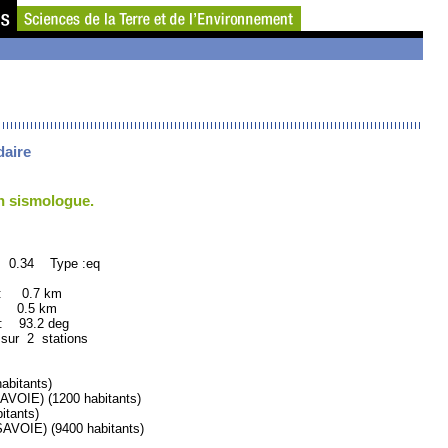
daire
un sismologue.
: 0.34 Type :eq
 : 0.7 km
: 0.5 km
93.2 deg
 sur 2 stations
bitants)
OIE) (1200 habitants)
tants)
OIE) (9400 habitants)