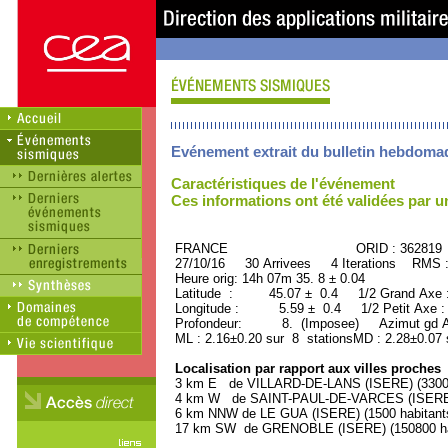
Evénement extrait du bulletin hebdoma
Caractéristiques de l'événement
Ces informations ont été validées par 
FRANCE ORID : 362819
27/10/16 30 Arrivees 4 Iterations RMS 
Heure orig: 14h 07m 35. 8 ± 0.04
Latitude : 45.07 ± 0.4 1/2 Grand Axe
Longitude : 5.59 ± 0.4 1/2 Petit Axe 
Profondeur: 8. (Imposee) Azimut gd A
ML : 2.16±0.20 sur 8 stationsMD : 2.28±0.07 
Localisation par rapport aux villes proches
3 km E de VILLARD-DE-LANS (ISERE) (3300 
4 km W de SAINT-PAUL-DE-VARCES (ISERE) 
6 km NNW de LE GUA (ISERE) (1500 habitant
17 km SW de GRENOBLE (ISERE) (150800 ha