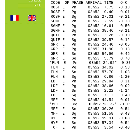
CODE QP PHASE ARRIVAL TIME O
ROSF E Pn 03h52 7.75 -0.18 
ROSF E Pg 03h52 9.40 -0.01 
ROSF E Sg 03h52 27.01 -0.21
SGMF E Pn 03h52 12.59 -0.28
SGMF E Pg 03h52 16.61 0.50 
SGMF E Sg 03h52 38.46 -0.11
QUIF E Pn 03h52 13.26 -0.10
QUIF E Sg 03h52 39.57 -0.1
GRR E Pn 03h52 24.40 -0.05 
GRR E Pg 03h52 31.90 0.13 
GRR E Sn 03h52 54.90 0.46 
GRR E Sg 03h53 5.79 0.70 
*FLN E Pn 03h52 24.92* -0.80
FLN E Pg 03h52 34.02 0.53 
FLN E Sn 03h52 57.70 1.03 
FLN E Sg 03h53 6.80 -1.20
LDF E Pn 03h52 29.84 0.31 
LDF E Pg 03h52 38.66 0.02 
LDF E Sn 03h53 2.22 -1.14 
LDF E Sg 03h53 17.13 0.40
MFF E Pn 03h52 44.54 -0.01 
*MFF E Pg 03h52 58.22* -0.75
MFF E Sn 03h53 30.26 0.54 
MFF E Sg 03h53 51.58 0.43
HYF E Pn 03h52 59.91 -0.08 
HYF E Sn 03h53 57.34 0.54 
TCF E Pn 03h53 3.54 -0.40 