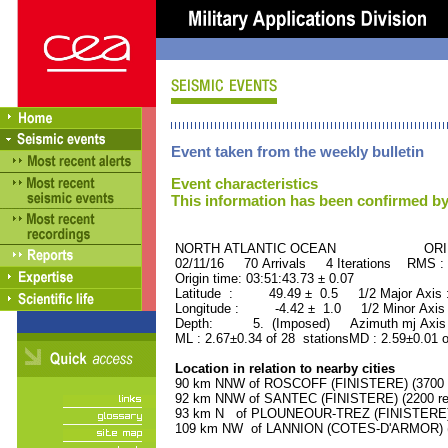
Event taken from the weekly bulletin
Event characteristics
This information has been confirmed by
NORTH ATLANTIC OCEAN ORID :
02/11/16 70 Arrivals 4 Iterations RMS :
Origin time: 03:51:43.73 ± 0.07
Latitude : 49.49 ± 0.5 1/2 Major Axis
Longitude : -4.42 ± 1.0 1/2 Minor Axis
Depth: 5. (Imposed) Azimuth mj Axis 
ML : 2.67±0.34 of 28 stationsMD : 2.59±0.01 
Location in relation to nearby cities
90 km NNW of ROSCOFF (FINISTERE) (3700 r
92 km NNW of SANTEC (FINISTERE) (2200 res
93 km N of PLOUNEOUR-TREZ (FINISTERE) (
109 km NW of LANNION (COTES-D'ARMOR) (1