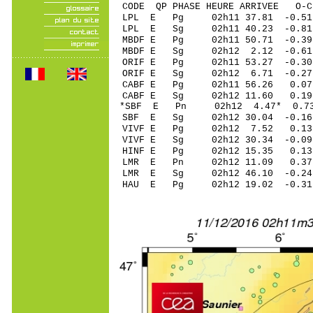
CODE QP PHASE HEURE ARRIVEE 
LPL E Pg 02h11 37.81 -0.51
LPL E Sg 02h11 40.23 -0.
MBDF E Pg 02h11 50.71 -0.39
MBDF E Sg 02h12 2.12 -0.6
ORIF E Pg 02h11 53.27 -0.30
ORIF E Sg 02h12 6.71 -0.2
CABF E Pg 02h11 56.26 0.07 
CABF E Sg 02h12 11.60 0.1
*SBF E Pn 02h12 4.47* 0.73
SBF E Sg 02h12 30.04 -0.1
VIVF E Pg 02h12 7.52 0.13 
VIVF E Sg 02h12 30.34 -0.0
HINF E Pg 02h12 15.35 0.13 
LMR E Pn 02h12 11.09 0.37 
LMR E Sg 02h12 46.10 -0.2
HAU E Pg 02h12 19.02 -0.31 