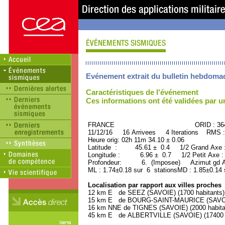
Evénement extrait du bulletin hebdoma
Caractéristiques de l'événement
Ces informations ont été validées par 
FRANCE ORID : 3646
11/12/16 16 Arrivees 4 Iterations RMS :
Heure orig: 02h 11m 34.10 ± 0.06
Latitude : 45.61 ± 0.4 1/2 Grand Axe
Longitude : 6.96 ± 0.7 1/2 Petit Axe 
Profondeur: 6. (Imposee) Azimut gd Ax
ML : 1.74±0.18 sur 6 stationsMD : 1.85±0.14 
Localisation par rapport aux villes proches
12 km E de SEEZ (SAVOIE) (1700 habitants)
15 km E de BOURG-SAINT-MAURICE (SAVOIE)
16 km NNE de TIGNES (SAVOIE) (2000 habita
45 km E de ALBERTVILLE (SAVOIE) (17400 h