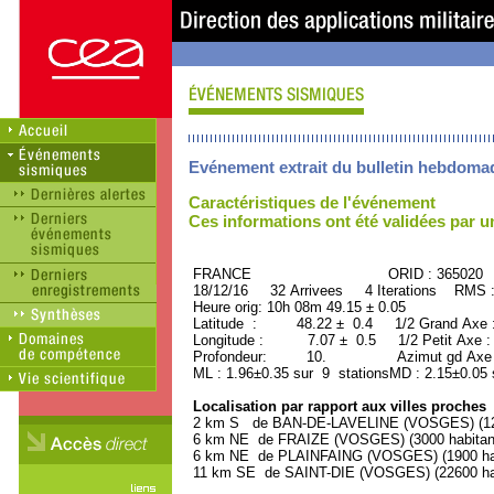
Evénement extrait du bulletin hebdoma
Caractéristiques de l'événement
Ces informations ont été validées par 
FRANCE ORID : 365020
18/12/16 32 Arrivees 4 Iterations RMS 
Heure orig: 10h 08m 49.15 ± 0.05
Latitude : 48.22 ± 0.4 1/2 Grand Axe
Longitude : 7.07 ± 0.5 1/2 Petit Axe 
Profondeur: 10. Azimut gd Axe :
ML : 1.96±0.35 sur 9 stationsMD : 2.15±0.05 
Localisation par rapport aux villes proches
2 km S de BAN-DE-LAVELINE (VOSGES) (120
6 km NE de FRAIZE (VOSGES) (3000 habitan
6 km NE de PLAINFAING (VOSGES) (1900 hab
11 km SE de SAINT-DIE (VOSGES) (22600 hab