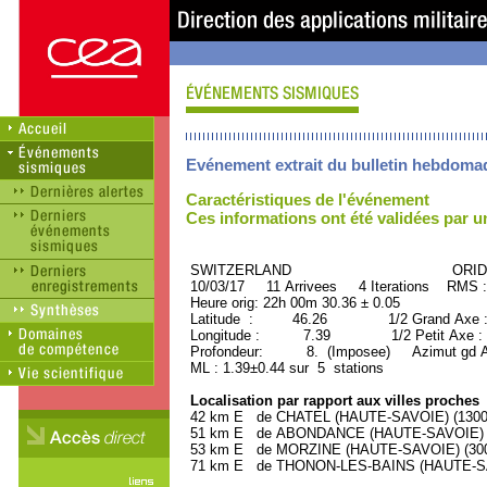
Evénement extrait du bulletin hebdoma
Caractéristiques de l'événement
Ces informations ont été validées par 
SWITZERLAND ORID : 3
10/03/17 11 Arrivees 4 Iterations RMS :
Heure orig: 22h 00m 30.36 ± 0.05
Latitude : 46.26 1/2 Grand Axe 
Longitude : 7.39 1/2 Petit Axe :
Profondeur: 8. (Imposee) Azimut gd Ax
ML : 1.39±0.44 sur 5 stations
Localisation par rapport aux villes proches
42 km E de CHATEL (HAUTE-SAVOIE) (1300 h
51 km E de ABONDANCE (HAUTE-SAVOIE) (1
53 km E de MORZINE (HAUTE-SAVOIE) (3000
71 km E de THONON-LES-BAINS (HAUTE-SAVO