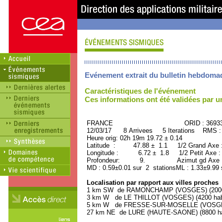
Evénement extrait du bulletin hebdoma
Caractéristiques de l'événement
Ces informations ont été validées par 
FRANCE ORID : 36933
12/03/17 8 Arrivees 5 Iterations RMS :
Heure orig: 02h 19m 19.72 ± 0.14
Latitude : 47.88 ± 1.1 1/2 Grand Axe
Longitude : 6.72 ± 1.8 1/2 Petit Axe 
Profondeur: 9. Azimut gd Axe : 
MD : 0.59±0.01 sur 2 stationsML : 1.33±9.99 
Localisation par rapport aux villes proches
1 km SW de RAMONCHAMP (VOSGES) (2000 
3 km W de LE THILLOT (VOSGES) (4200 habi
5 km W de FRESSE-SUR-MOSELLE (VOSGES)
27 km NE de LURE (HAUTE-SAONE) (8800 hab