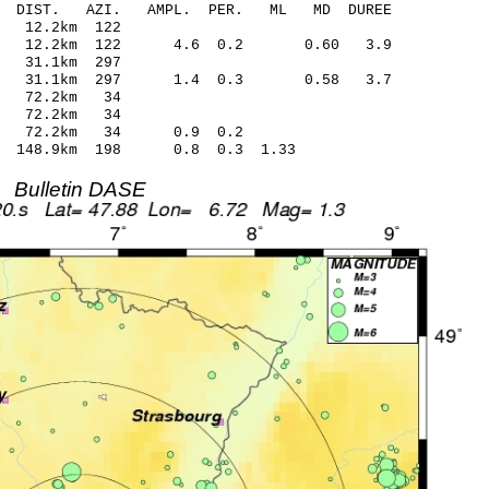
O-C DIST. AZI. AMPL. PER. ML MD DUREE
 12.2km 122
0.45 12.2km 122 4.6 0.2 0.60 3.9
 31.1km 297
.10 31.1km 297 1.4 0.3 0.58 3.7
9 72.2km 34
7 72.2km 34
32 72.2km 34 0.9 0.2
 148.9km 198 0.8 0.3 1.33
Bulletin DASE