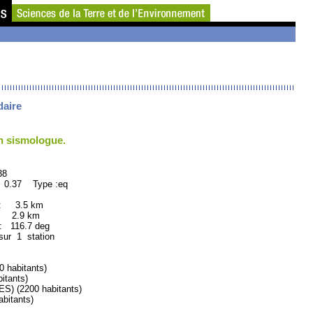
daire
un sismologue.
8
 0.37 Type :eq
 : 3.5 km
: 2.9 km
116.7 deg
sur 1 station
habitants)
tants)
 (2200 habitants)
itants)