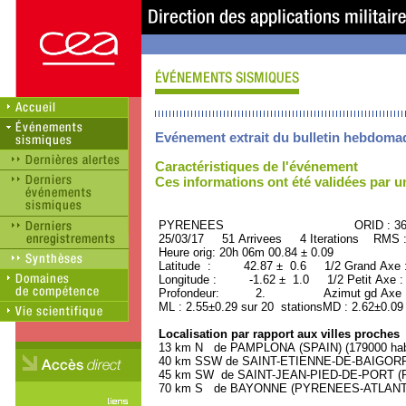
Evénement extrait du bulletin hebdoma
Caractéristiques de l'événement
Ces informations ont été validées par 
PYRENEES ORID : 369
25/03/17 51 Arrivees 4 Iterations RMS 
Heure orig: 20h 06m 00.84 ± 0.09
Latitude : 42.87 ± 0.6 1/2 Grand Axe
Longitude : -1.62 ± 1.0 1/2 Petit Axe 
Profondeur: 2. Azimut gd Axe : 
ML : 2.55±0.29 sur 20 stationsMD : 2.62±0.09
Localisation par rapport aux villes proches
13 km N de PAMPLONA (SPAIN) (179000 habi
40 km SSW de SAINT-ETIENNE-DE-BAIGORRY
45 km SW de SAINT-JEAN-PIED-DE-PORT (P
70 km S de BAYONNE (PYRENEES-ATLANTIQU