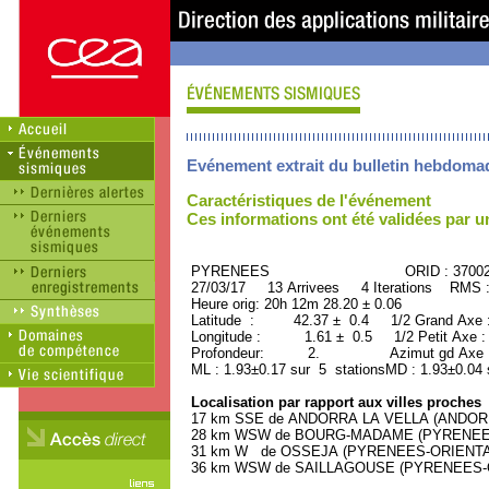
Evénement extrait du bulletin hebdoma
Caractéristiques de l'événement
Ces informations ont été validées par 
PYRENEES ORID : 37002
27/03/17 13 Arrivees 4 Iterations RMS 
Heure orig: 20h 12m 28.20 ± 0.06
Latitude : 42.37 ± 0.4 1/2 Grand Axe
Longitude : 1.61 ± 0.5 1/2 Petit Axe 
Profondeur: 2. Azimut gd Axe :
ML : 1.93±0.17 sur 5 stationsMD : 1.93±0.04 
Localisation par rapport aux villes proches
17 km SSE de ANDORRA LA VELLA (ANDORRA, 
28 km WSW de BOURG-MADAME (PYRENEES-O
31 km W de OSSEJA (PYRENEES-ORIENTALES
36 km WSW de SAILLAGOUSE (PYRENEES-ORI