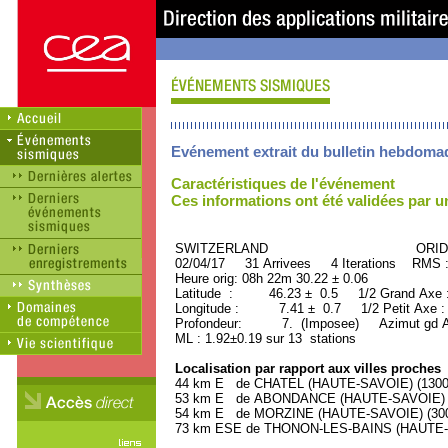
Evénement extrait du bulletin hebdoma
Caractéristiques de l'événement
Ces informations ont été validées par 
SWITZERLAND ORID : 3
02/04/17 31 Arrivees 4 Iterations RMS 
Heure orig: 08h 22m 30.22 ± 0.06
Latitude : 46.23 ± 0.5 1/2 Grand Axe
Longitude : 7.41 ± 0.7 1/2 Petit Axe 
Profondeur: 7. (Imposee) Azimut gd Ax
ML : 1.92±0.19 sur 13 stations
Localisation par rapport aux villes proches
44 km E de CHATEL (HAUTE-SAVOIE) (1300 h
53 km E de ABONDANCE (HAUTE-SAVOIE) (1
54 km E de MORZINE (HAUTE-SAVOIE) (3000
73 km ESE de THONON-LES-BAINS (HAUTE-SA