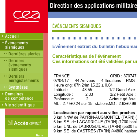
Evénement extrait du bulletin hebdoma
Caractéristiques de l'événement
Ces informations ont été validées par 
FRANCE ORID : 370747
07/04/17 44 Arrivees 4 Iterations RMS 
Heure orig: 07h 24m 15.22 ± 0.04
Latitude : 43.55 1/2 Grand Axe 
Longitude : 2.33 1/2 Petit Axe :
Profondeur: 2. Azimut gd Axe : 
ML : 2.77±0.24 sur 15 stationsMD : 2.92±9.99
Localisation par rapport aux villes proches
3 km NNW de PAYRIN-AUGMONTEL (TARN) (20
5 km SE de LAGARRIGUE (TARN) (1700 habit
5 km ENE de LABRUGUIERE (TARN) (5500 hab
9 km SE de CASTRES (TARN) (44800 habitan