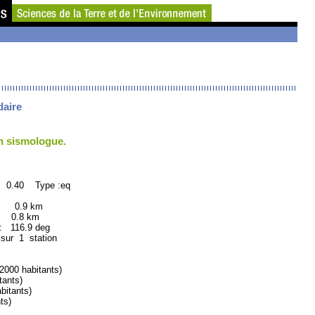
daire
un sismologue.
: 0.40 Type :eq
: 0.9 km
 0.8 km
116.9 deg
 sur 1 station
00 habitants)
ants)
itants)
ts)