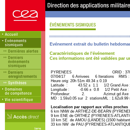
Evénement extrait du bulletin hebdoma
Caractéristiques de l'événement
Ces informations ont été validées par 
PYRENEES ORID : 3707
07/04/17 6 Arrivees 6 Iterations RMS :
Heure orig: 20h 51m 49.34 ± 0.19
Latitude : 43.52 ± 1.1 1/2 Grand Axe
Longitude : -0.66 ± 0.8 1/2 Petit Axe 
Profondeur: 2. Azimut gd Axe : 
MD : 1.59±0.05 sur 2 stationsML : 1.62±9.99 
Localisation par rapport aux villes proches
6 km NNW de ARTHEZ-DE-BEARN (PYRENEES-
9 km ENE de ORTHEZ (PYRENEES-ATLANTIQU
10 km SE de AMOU (LANDES) (1500 habitant
33 km NW de PAU (PYRENEES-ATLANTIQUE) (