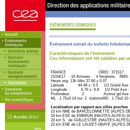
Evénement extrait du bulletin hebdoma
Caractéristiques de l'événement
Ces informations ont été validées par 
FRANCE ORID : 371517
21/04/17 10 Arrivees 4 Iterations RMS 
Heure orig: 13h 44m 37.60 ± 0.07
Latitude : 44.48 ± 0.5 1/2 Grand Axe
Longitude : 6.70 ± 0.8 1/2 Petit Axe 
Profondeur: 2. Azimut gd Axe : 
ML : 1.75±0.14 sur 2 stationsMD : 1.73±0.10 
Localisation par rapport aux villes proches
10 km NNE de BARCELONNETTE (ALPES DE 
18 km ESE de EMBRUN (HAUTES-ALPES) (580
20 km S de GUILLESTRE (HAUTES-ALPES) (2
22 km ENE de LE LAUZET-UBAYE (ALPES DE