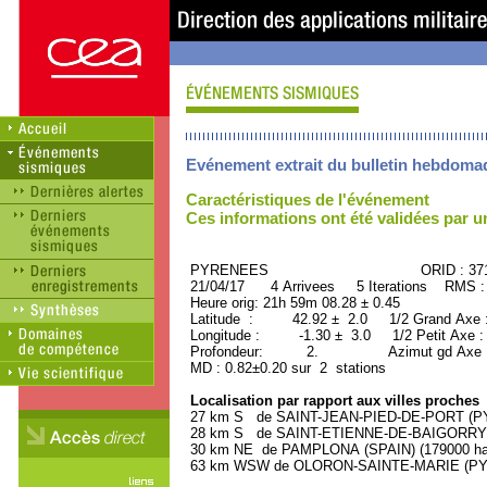
Evénement extrait du bulletin hebdoma
Caractéristiques de l'événement
Ces informations ont été validées par 
PYRENEES ORID : 3715
21/04/17 4 Arrivees 5 Iterations RMS :
Heure orig: 21h 59m 08.28 ± 0.45
Latitude : 42.92 ± 2.0 1/2 Grand Axe
Longitude : -1.30 ± 3.0 1/2 Petit Axe 
Profondeur: 2. Azimut gd Axe : 
MD : 0.82±0.20 sur 2 stations
Localisation par rapport aux villes proches
27 km S de SAINT-JEAN-PIED-DE-PORT (PY
28 km S de SAINT-ETIENNE-DE-BAIGORRY (
30 km NE de PAMPLONA (SPAIN) (179000 hab
63 km WSW de OLORON-SAINTE-MARIE (PYRE