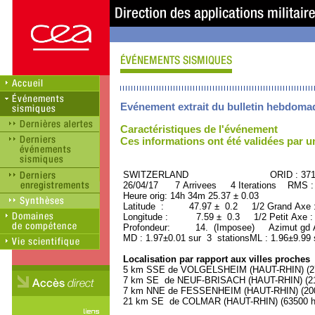
Evénement extrait du bulletin hebdoma
Caractéristiques de l'événement
Ces informations ont été validées par 
SWITZERLAND ORID : 3718
26/04/17 7 Arrivees 4 Iterations RMS :
Heure orig: 14h 34m 25.37 ± 0.03
Latitude : 47.97 ± 0.2 1/2 Grand Axe
Longitude : 7.59 ± 0.3 1/2 Petit Axe 
Profondeur: 14. (Imposee) Azimut gd A
MD : 1.97±0.01 sur 3 stationsML : 1.96±9.99 
Localisation par rapport aux villes proches
5 km SSE de VOLGELSHEIM (HAUT-RHIN) (270
7 km SE de NEUF-BRISACH (HAUT-RHIN) (210
7 km NNE de FESSENHEIM (HAUT-RHIN) (2000
21 km SE de COLMAR (HAUT-RHIN) (63500 ha