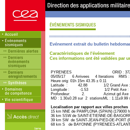
Evénement extrait du bulletin hebdoma
Caractéristiques de l'événement
Ces informations ont été validées par 
PYRENEES ORID : 3725
05/05/17 6 Arrivees 4 Iterations RMS :
Heure orig: 01h 15m 43.35 ± 0.11
Latitude : 42.88 1/2 Grand Axe 
Longitude : -1.53 1/2 Petit Axe :
Profondeur: 2. Azimut gd Axe : 
MD : 1.30±0.28 sur 2 stationsML : 1.11±9.99 
Localisation par rapport aux villes proches
15 km NNE de PAMPLONA (SPAIN) (179000 ha
36 km SSW de SAINT-ETIENNE-DE-BAIGORRY
39 km SW de SAINT-JEAN-PIED-DE-PORT (P
68 km S de BAYONNE (PYRENEES-ATLANTIQU