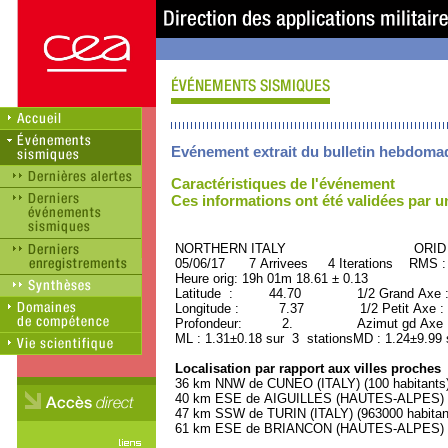
Evénement extrait du bulletin hebdoma
Caractéristiques de l'événement
Ces informations ont été validées par 
NORTHERN ITALY ORID : 3
05/06/17 7 Arrivees 4 Iterations RMS :
Heure orig: 19h 01m 18.61 ± 0.13
Latitude : 44.70 1/2 Grand Axe 
Longitude : 7.37 1/2 Petit Axe :
Profondeur: 2. Azimut gd Axe : 
ML : 1.31±0.18 sur 3 stationsMD : 1.24±9.99 
Localisation par rapport aux villes proches
36 km NNW de CUNEO (ITALY) (100 habitants
40 km ESE de AIGUILLES (HAUTES-ALPES) (4
47 km SSW de TURIN (ITALY) (963000 habitan
61 km ESE de BRIANCON (HAUTES-ALPES) (1