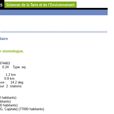
daire
un sismologue.
463
: 0.24 Type :eq
 : 1.2 km
: 0.8 km
xe : 14.2 deg
sur 2 stations
habitants)
itants)
habitants)
pitale) (77000 habitants)