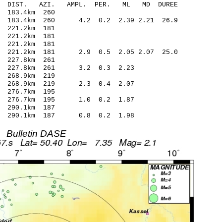
O-C DIST. AZI. AMPL. PER. ML MD DUREE
183.4km 260
 183.4km 260 4.2 0.2 2.39 2.21 26.9
221.2km 181
221.2km 181
221.2km 181
 221.2km 181 2.9 0.5 2.05 2.07 25.0
227.8km 261
 227.8km 261 3.2 0.3 2.23
268.9km 219
1 268.9km 219 2.3 0.4 2.07
276.7km 195
5 276.7km 195 1.0 0.2 1.87
290.1km 187
3 290.1km 187 0.8 0.2 1.98
Bulletin DASE