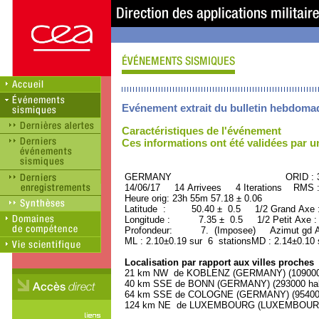
Evénement extrait du bulletin hebdoma
Caractéristiques de l'événement
Ces informations ont été validées par 
GERMANY ORID : 374
14/06/17 14 Arrivees 4 Iterations RMS 
Heure orig: 23h 55m 57.18 ± 0.06
Latitude : 50.40 ± 0.5 1/2 Grand Axe
Longitude : 7.35 ± 0.5 1/2 Petit Axe 
Profondeur: 7. (Imposee) Azimut gd A
ML : 2.10±0.19 sur 6 stationsMD : 2.14±0.10 
Localisation par rapport aux villes proches
21 km NW de KOBLENZ (GERMANY) (109000 
40 km SSE de BONN (GERMANY) (293000 hab
64 km SSE de COLOGNE (GERMANY) (954000 
124 km NE de LUXEMBOURG (LUXEMBOURG, Ca