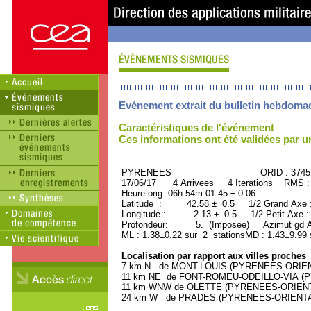
Evénement extrait du bulletin hebdoma
Caractéristiques de l'événement
Ces informations ont été validées par 
PYRENEES ORID : 37457
17/06/17 4 Arrivees 4 Iterations RMS :
Heure orig: 06h 54m 01.45 ± 0.06
Latitude : 42.58 ± 0.5 1/2 Grand Axe
Longitude : 2.13 ± 0.5 1/2 Petit Axe 
Profondeur: 5. (Imposee) Azimut gd Ax
ML : 1.38±0.22 sur 2 stationsMD : 1.43±9.99 
Localisation par rapport aux villes proches
7 km N de MONT-LOUIS (PYRENEES-ORIENTA
11 km NE de FONT-ROMEU-ODEILLO-VIA (PY
11 km WNW de OLETTE (PYRENEES-ORIENTAL
24 km W de PRADES (PYRENEES-ORIENTALES