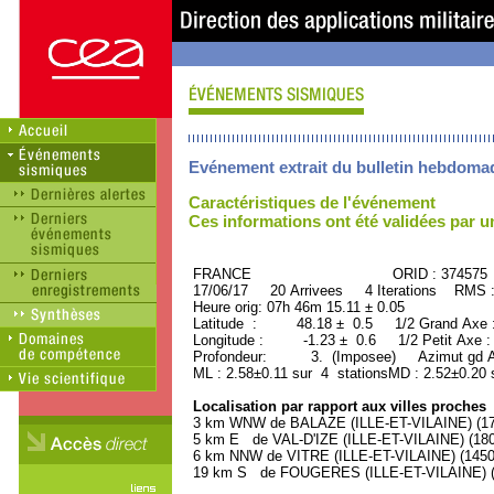
Evénement extrait du bulletin hebdoma
Caractéristiques de l'événement
Ces informations ont été validées par 
FRANCE ORID : 374575
17/06/17 20 Arrivees 4 Iterations RMS 
Heure orig: 07h 46m 15.11 ± 0.05
Latitude : 48.18 ± 0.5 1/2 Grand Axe
Longitude : -1.23 ± 0.6 1/2 Petit Axe 
Profondeur: 3. (Imposee) Azimut gd A
ML : 2.58±0.11 sur 4 stationsMD : 2.52±0.20 
Localisation par rapport aux villes proches
3 km WNW de BALAZE (ILLE-ET-VILAINE) (170
5 km E de VAL-D'IZE (ILLE-ET-VILAINE) (1800
6 km NNW de VITRE (ILLE-ET-VILAINE) (14500
19 km S de FOUGERES (ILLE-ET-VILAINE) (2