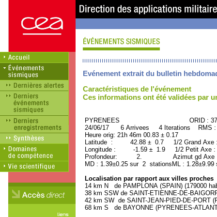
Evénement extrait du bulletin hebdoma
Caractéristiques de l'événement
Ces informations ont été validées par 
PYRENEES ORID : 375
24/06/17 6 Arrivees 4 Iterations RMS :
Heure orig: 21h 46m 00.83 ± 0.17
Latitude : 42.88 ± 0.7 1/2 Grand Axe
Longitude : -1.59 ± 1.9 1/2 Petit Axe 
Profondeur: 2. Azimut gd Axe : 
MD : 1.39±0.25 sur 2 stationsML : 1.28±9.99 
Localisation par rapport aux villes proches
14 km N de PAMPLONA (SPAIN) (179000 habi
38 km SSW de SAINT-ETIENNE-DE-BAIGORRY
42 km SW de SAINT-JEAN-PIED-DE-PORT (P
68 km S de BAYONNE (PYRENEES-ATLANTIQU