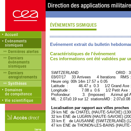
Evénement extrait du bulletin hebdoma
Caractéristiques de l'événement
Ces informations ont été validées par 
SWITZERLAND ORID : 375
03/07/17 33 Arrivees 4 Iterations RMS 
Heure orig: 00h 14m 17.57 ± 0.05
Latitude : 46.47 ± 0.3 1/2 Grand Axe
Longitude : 7.08 ± 0.6 1/2 Petit Axe 
Profondeur: 3. (Imposee) Azimut gd A
ML : 2.07±0.19 sur 12 stationsMD : 2.07±0.08
Localisation par rapport aux villes proches
29 km NE de CHATEL (HAUTE-SAVOIE) (1300 
32 km ENE de LUGRIN (HAUTE-SAVOIE) (2000
33 km E de LAUSANNE (SWITZERLAND) (1230
47 km ENE de THONON-LES-BAINS (HAUTE-SA