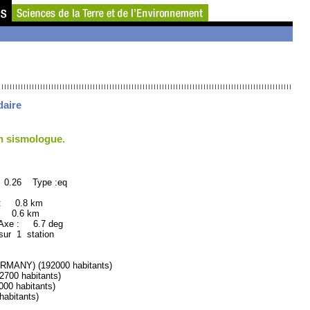
daire
un sismologue.
 0.26 Type :eq
 : 0.8 km
: 0.6 km
Axe : 6.7 deg
sur 1 station
ANY) (192000 habitants)
00 habitants)
0 habitants)
abitants)