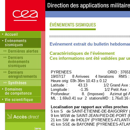
Evénement extrait du bulletin hebdoma
Caractéristiques de l'événement
Ces informations ont été validées par 
PYRENEES ORID : 37651
19/07/17 8 Arrivees 4 Iterations RMS :
Heure orig: 03h 36m 10.43 ± 0.12
Latitude : 43.13 1/2 Grand Axe 
Longitude : -1.35 1/2 Petit Axe :
Profondeur: 8. (Imposee) Azimut gd A
ML : 1.69±0.41 sur 2 stationsMD : 1.76±0.16 
Localisation par rapport aux villes proches
5 km S de SAINT-ETIENNE-DE-BAIGORRY (P
9 km WSW de SAINT-JEAN-PIED-DE-PORT (P
21 km SW de IHOLDY (PYRENEES-ATLANTIQU
41 km SSE de BAYONNE (PYRENEES-ATLANTI