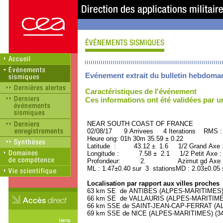
Evénement extrait du bulletin hebdoma
Caractéristiques de l'événement
Ces informations ont été validées par 
NEAR SOUTH COAST OF FRANCE OR
02/08/17 9 Arrivees 4 Iterations RMS :
Heure orig: 01h 30m 35.59 ± 0.22
Latitude : 43.12 ± 1.6 1/2 Grand Axe
Longitude : 7.58 ± 2.1 1/2 Petit Axe 
Profondeur: 2. Azimut gd Axe : 
ML : 1.47±0.40 sur 3 stationsMD : 2.03±0.05 
Localisation par rapport aux villes proches
63 km SE de ANTIBES (ALPES-MARITIMES) (
66 km SE de VALLAURIS (ALPES-MARITIMES)
66 km SSE de SAINT-JEAN-CAP-FERRAT (ALP
69 km SSE de NICE (ALPES-MARITIMES) (342