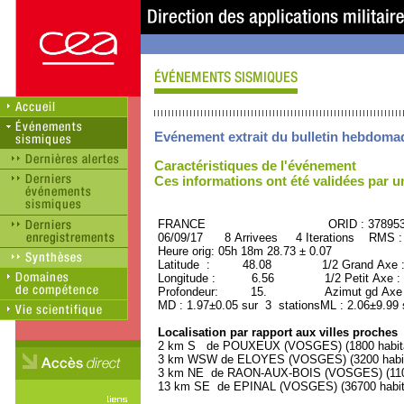
Evénement extrait du bulletin hebdoma
Caractéristiques de l'événement
Ces informations ont été validées par 
FRANCE ORID : 37895
06/09/17 8 Arrivees 4 Iterations RMS :
Heure orig: 05h 18m 28.73 ± 0.07
Latitude : 48.08 1/2 Grand Axe 
Longitude : 6.56 1/2 Petit Axe :
Profondeur: 15. Azimut gd Axe :
MD : 1.97±0.05 sur 3 stationsML : 2.06±9.99 
Localisation par rapport aux villes proches
2 km S de POUXEUX (VOSGES) (1800 habita
3 km WSW de ELOYES (VOSGES) (3200 habit
3 km NE de RAON-AUX-BOIS (VOSGES) (1100
13 km SE de EPINAL (VOSGES) (36700 habit