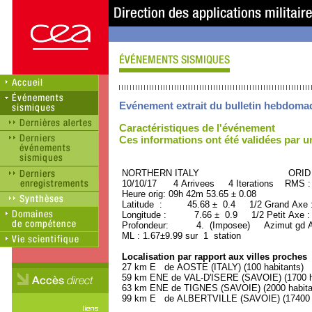
Evénement extrait du bulletin hebdoma
Caractéristiques de l'événement
Ces informations ont été validées par 
NORTHERN ITALY ORID : 3
10/10/17 4 Arrivees 4 Iterations RMS :
Heure orig: 09h 42m 53.65 ± 0.08
Latitude : 45.68 ± 0.4 1/2 Grand Axe
Longitude : 7.66 ± 0.9 1/2 Petit Axe 
Profondeur: 4. (Imposee) Azimut gd Ax
ML : 1.67±9.99 sur 1 station
Localisation par rapport aux villes proches
27 km E de AOSTE (ITALY) (100 habitants)
59 km ENE de VAL-D'ISERE (SAVOIE) (1700 h
63 km ENE de TIGNES (SAVOIE) (2000 habita
99 km E de ALBERTVILLE (SAVOIE) (17400 h