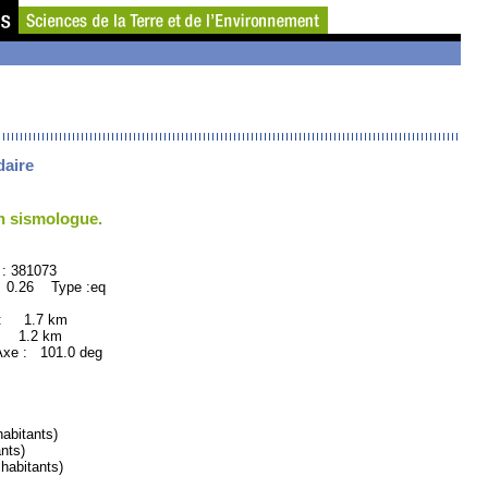
daire
un sismologue.
81073
 0.26 Type :eq
 : 1.7 km
: 1.2 km
e : 101.0 deg
abitants)
nts)
abitants)