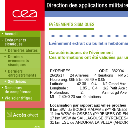
Evénement extrait du bulletin hebdoma
Caractéristiques de l'événement
Ces informations ont été validées par 
PYRENEES ORID : 382004
26/10/17 24 Arrivees 4 Iterations RMS 
Heure orig: 09h 51m 06.49 ± 0.05
Latitude : 42.38 ± 0.4 1/2 Grand Axe
Longitude : 1.85 ± 0.4 1/2 Petit Axe 
Profondeur: 2. Azimut gd Axe : 
ML : 2.40±0.20 sur 9 stations
Localisation par rapport aux villes proches
9 km SW de BOURG-MADAME (PYRENEES-ORI
11 km WSW de OSSEJA (PYRENEES-ORIENTAL
17 km WSW de SAILLAGOUSE (PYRENEES-ORI
31 km ESE de ANDORRA LA VELLA (ANDORRA, 