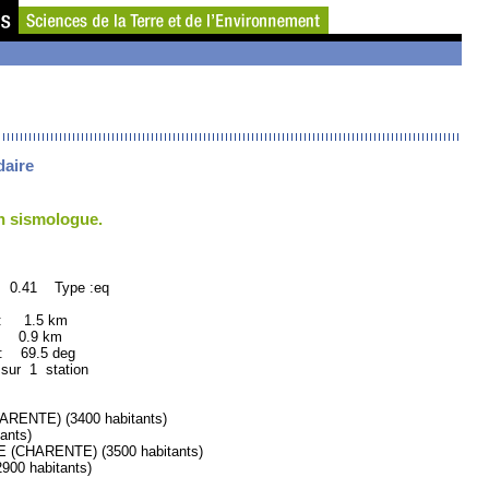
daire
un sismologue.
: 0.41 Type :eq
 : 1.5 km
: 0.9 km
69.5 deg
 sur 1 station
ENTE) (3400 habitants)
ants)
CHARENTE) (3500 habitants)
0 habitants)