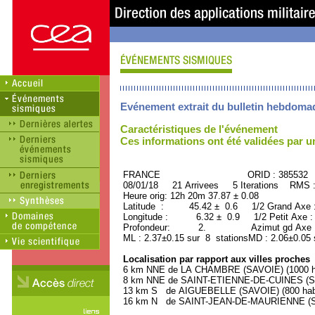
Evénement extrait du bulletin hebdoma
Caractéristiques de l'événement
Ces informations ont été validées par 
FRANCE ORID : 385532
08/01/18 21 Arrivees 5 Iterations RMS 
Heure orig: 12h 20m 37.87 ± 0.08
Latitude : 45.42 ± 0.6 1/2 Grand Axe
Longitude : 6.32 ± 0.9 1/2 Petit Axe 
Profondeur: 2. Azimut gd Axe : 
ML : 2.37±0.15 sur 8 stationsMD : 2.06±0.05 
Localisation par rapport aux villes proches
6 km NNE de LA CHAMBRE (SAVOIE) (1000 ha
8 km NNE de SAINT-ETIENNE-DE-CUINES (SAV
13 km S de AIGUEBELLE (SAVOIE) (800 habi
16 km N de SAINT-JEAN-DE-MAURIENNE (SAV