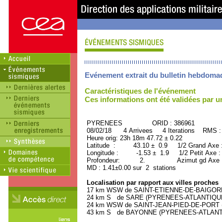
Evénement extrait du bulletin hebdoma
Caractéristiques de l'événement
Ces informations ont été validées par 
PYRENEES ORID : 386961
08/02/18 4 Arrivees 4 Iterations RMS :
Heure orig: 23h 18m 47.72 ± 0.22
Latitude : 43.10 ± 0.9 1/2 Grand Axe
Longitude : -1.53 ± 1.9 1/2 Petit Axe 
Profondeur: 2. Azimut gd Axe : 
MD : 1.41±0.00 sur 2 stations
Localisation par rapport aux villes proches
17 km WSW de SAINT-ETIENNE-DE-BAIGORRY
24 km S de SARE (PYRENEES-ATLANTIQUE) 
24 km WSW de SAINT-JEAN-PIED-DE-PORT (
43 km S de BAYONNE (PYRENEES-ATLANTIQU