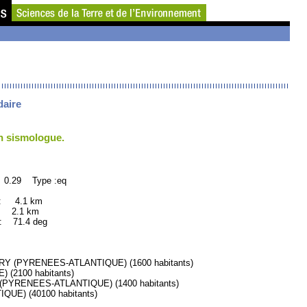
daire
un sismologue.
 0.29 Type :eq
 : 4.1 km
: 2.1 km
71.4 deg
 (PYRENEES-ATLANTIQUE) (1600 habitants)
(2100 habitants)
PYRENEES-ATLANTIQUE) (1400 habitants)
E) (40100 habitants)