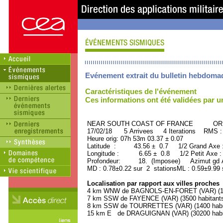
Evénement extrait du bulletin hebdoma
Caractéristiques de l'événement
Ces informations ont été validées par 
NEAR SOUTH COAST OF FRANCE ORID 
17/02/18 5 Arrivees 4 Iterations RMS :
Heure orig: 07h 53m 03.37 ± 0.07
Latitude : 43.56 ± 0.7 1/2 Grand Axe
Longitude : 6.65 ± 0.8 1/2 Petit Axe 
Profondeur: 18. (Imposee) Azimut gd A
MD : 0.78±0.22 sur 2 stationsML : 0.59±9.99 
Localisation par rapport aux villes proches
4 km WNW de BAGNOLS-EN-FORET (VAR) (130
7 km SSW de FAYENCE (VAR) (3500 habitant
8 km SSW de TOURRETTES (VAR) (1400 habi
15 km E de DRAGUIGNAN (VAR) (30200 habi