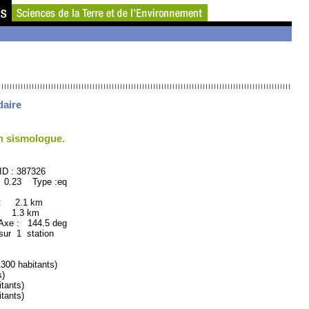
daire
un sismologue.
: 387326
 0.23 Type :eq
 : 2.1 km
: 1.3 km
xe : 144.5 deg
sur 1 station
0 habitants)
s)
tants)
tants)