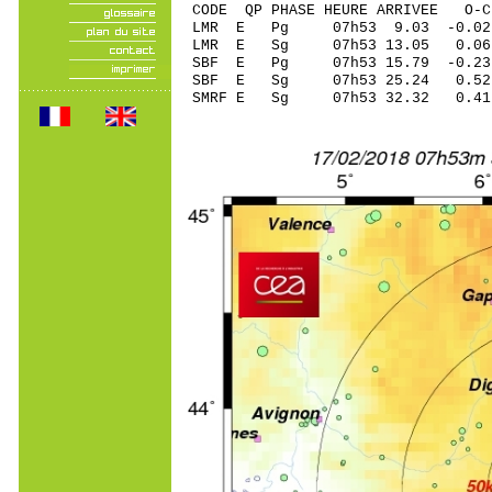
CODE QP PHASE HEURE ARRIVEE 
LMR E Pg 07h53 9.03 -0.02
LMR E Sg 07h53 13.05 0
SBF E Pg 07h53 15.79 -0.2
SBF E Sg 07h53 25.24 0
SMRF E Sg 07h53 32.32 0.4