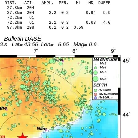
O-C DIST. AZI. AMPL. PER. ML MD DUREE
 27.8km 204
.06 27.8km 204 2.2 0.2 0.94 5.9
3 72.2km 61
.52 72.2km 61 2.1 0.3 0.63 4.0
1 97.8km 298 0.1 0.2 0.59
Bulletin DASE