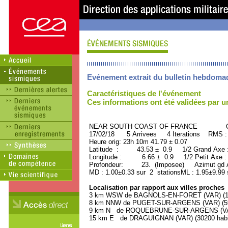
Evénement extrait du bulletin hebdoma
Caractéristiques de l'événement
Ces informations ont été validées par 
NEAR SOUTH COAST OF FRANCE ORI
17/02/18 5 Arrivees 4 Iterations RMS :
Heure orig: 23h 10m 41.79 ± 0.07
Latitude : 43.53 ± 0.9 1/2 Grand Axe
Longitude : 6.66 ± 0.9 1/2 Petit Axe 
Profondeur: 23. (Imposee) Azimut gd A
MD : 1.00±0.33 sur 2 stationsML : 1.95±9.99 
Localisation par rapport aux villes proches
3 km WSW de BAGNOLS-EN-FORET (VAR) (130
8 km NNW de PUGET-SUR-ARGENS (VAR) (590
9 km N de ROQUEBRUNE-SUR-ARGENS (VAR) 
15 km E de DRAGUIGNAN (VAR) (30200 habi