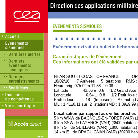
Evénement extrait du bulletin hebdoma
Caractéristiques de l'événement
Ces informations ont été validées par 
NEAR SOUTH COAST OF FRANCE ORID 
18/02/18 7 Arrivees 5 Iterations RMS :
Heure orig: 07h 02m 11.88 ± 0.08
Latitude : 43.56 ± 0.6 1/2 Grand Axe
Longitude : 6.64 ± 0.8 1/2 Petit Axe 
Profondeur: 18. (Imposee) Azimut gd A
ML : 1.41±0.11 sur 2 stationsMD : 1.39±9.99 
Localisation par rapport aux villes proches
5 km WNW de BAGNOLS-EN-FORET (VAR) (130
8 km SSW de FAYENCE (VAR) (3500 habitant
8 km S de SEILLANS (VAR) (1800 habitants)
14 km E de DRAGUIGNAN (VAR) (30200 habi