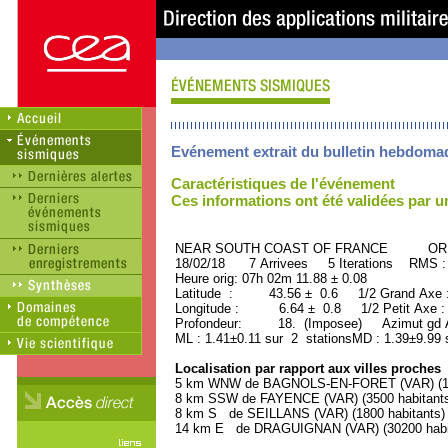
Evénement extrait du bulletin hebdoma
Caractéristiques de l'événement
Ces informations ont été validées par 
NEAR SOUTH COAST OF FRANCE ORID 
18/02/18 7 Arrivees 5 Iterations RMS :
Heure orig: 07h 02m 11.88 ± 0.08
Latitude : 43.56 ± 0.6 1/2 Grand Axe
Longitude : 6.64 ± 0.8 1/2 Petit Axe 
Profondeur: 18. (Imposee) Azimut gd A
ML : 1.41±0.11 sur 2 stationsMD : 1.39±9.99 
Localisation par rapport aux villes proches
5 km WNW de BAGNOLS-EN-FORET (VAR) (130
8 km SSW de FAYENCE (VAR) (3500 habitant
8 km S de SEILLANS (VAR) (1800 habitants)
14 km E de DRAGUIGNAN (VAR) (30200 habi