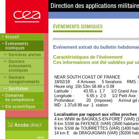
Evénement extrait du bulletin hebdoma
Caractéristiques de l'événement
Ces informations ont été validées par 
NEAR SOUTH COAST OF FRANCE ORI
18/02/18 4 Arrivees 5 Iterations RMS :
Heure orig: 15h 53m 58.49 ± 0.09
Latitude : 43.55 ± 1.7 1/2 Grand Axe
Longitude : 6.65 ± 2.0 1/2 Petit Axe 
Profondeur: 20. (Imposee) Azimut gd A
MD : 1.37±9.99 sur 1 station
Localisation par rapport aux villes proches
4 km WNW de BAGNOLS-EN-FORET (VAR) (130
8 km SSW de FAYENCE (VAR) (3500 habitant
9 km SSW de TOURRETTES (VAR) (1400 habi
14 km E de DRAGUIGNAN (VAR) (30200 habi