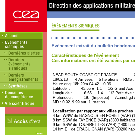
Evénement extrait du bulletin hebdoma
Caractéristiques de l'événement
Ces informations ont été validées par 
NEAR SOUTH COAST OF FRANCE ORI
18/02/18 4 Arrivees 5 Iterations RMS :
Heure orig: 18h 29m 04.42 ± 0.06
Latitude : 43.55 ± 1.1 1/2 Grand Axe
Longitude : 6.65 ± 1.4 1/2 Petit Axe 
Profondeur: 19. (Imposee) Azimut gd A
MD : 0.92±9.99 sur 1 station
Localisation par rapport aux villes proches
4 km WNW de BAGNOLS-EN-FORET (VAR) (130
8 km SSW de FAYENCE (VAR) (3500 habitant
9 km SSW de TOURRETTES (VAR) (1400 habi
14 km E de DRAGUIGNAN (VAR) (30200 habi