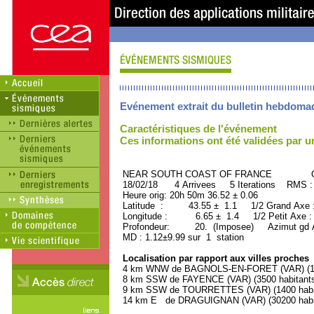
Evénement extrait du bulletin hebdoma
Caractéristiques de l'événement
Ces informations ont été validées par 
NEAR SOUTH COAST OF FRANCE ORI
18/02/18 4 Arrivees 5 Iterations RMS :
Heure orig: 20h 50m 36.52 ± 0.06
Latitude : 43.55 ± 1.1 1/2 Grand Axe
Longitude : 6.65 ± 1.4 1/2 Petit Axe 
Profondeur: 20. (Imposee) Azimut gd A
MD : 1.12±9.99 sur 1 station
Localisation par rapport aux villes proches
4 km WNW de BAGNOLS-EN-FORET (VAR) (130
8 km SSW de FAYENCE (VAR) (3500 habitant
9 km SSW de TOURRETTES (VAR) (1400 habi
14 km E de DRAGUIGNAN (VAR) (30200 habi